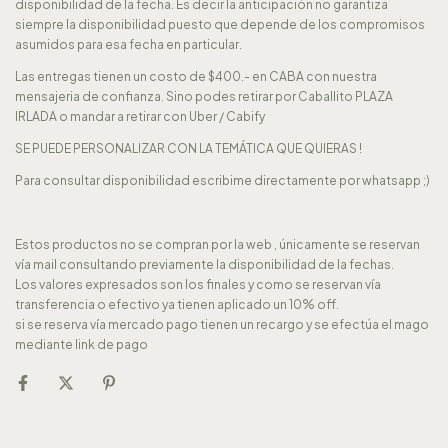
disponibilidad de la fecha. Es decir la anticipación no garantiza
siempre la disponibilidad puesto que depende de los compromisos
asumidos para esa fecha en particular.
Las entregas tienen un costo de $400.- en CABA con nuestra
mensajeria de confianza. Sino podes retirar por Caballito PLAZA
IRLADA o mandar a retirar con Uber / Cabify
SE PUEDE PERSONALIZAR CON LA TEMÁTICA QUE QUIERAS !
Para consultar disponibilidad escribime directamente por whatsapp ;)
Estos productos no se compran por la web , únicamente se reservan
vía mail consultando previamente la disponibilidad de la fechas.
Los valores expresados son los finales y como se reservan vía
transferencia o efectivo ya tienen aplicado un 10% off.
si se reserva vía mercado pago tienen un recargo y se efectúa el mago
mediante link de pago