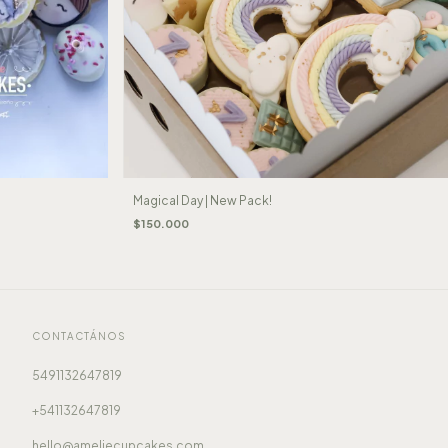
Magical Day | New Pack!
$150.000
CONTACTÁNOS
5491132647819
+541132647819
hello@ameliecupcakes.com