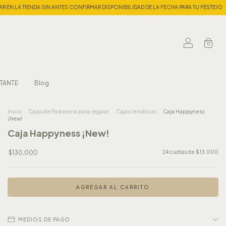
CONFIRMAR DISPONIBILIDAD DE LA FECHA PARA TU FESTEJO
| Bake My Mood UNITE A
0
TANTE
Blog
Inicio
.
Cajas de Pasteleria para regalar
.
Cajas temáticas
.
Caja Happyness
¡New!
Caja Happyness ¡New!
$130.000
24
cuotas de
$13.000
MEDIOS DE PAGO