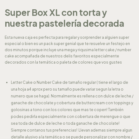
Super Box XL con torta y
nuestra pastelería decorada
Esta nueva caja es perfecta para regalar y sorprender a alguien super
especial o bien es un pack super genial que te resuelve un festejo en
dos minutos porque incluye una mega y riqusima letter cake / number
cake acompañada de nuestros delis favoritos especialmente
decorados con la temática o paleta de colores que vos gustes
Letter Cake o Number Cake de tamaño regular ( tiene el largo de
una hoja a4 aprox pero su tamaño puede variar segun la letra o
numero que se haga). Normalmente es rellena con dulce de leche /
ganache de chocolate y cobertura de buttercream con toppings y
golosinas a tono con los colores que mas te copen! También
podes pedirla especialmente con cobertura de merengue o que
sea toda de dulce de leche o toda ganache de chocolate!
Siempre contanos tus preferencias! Llevan ademas siempre algun
detalle alusivo a la temática o se puede personalizar con nombre /