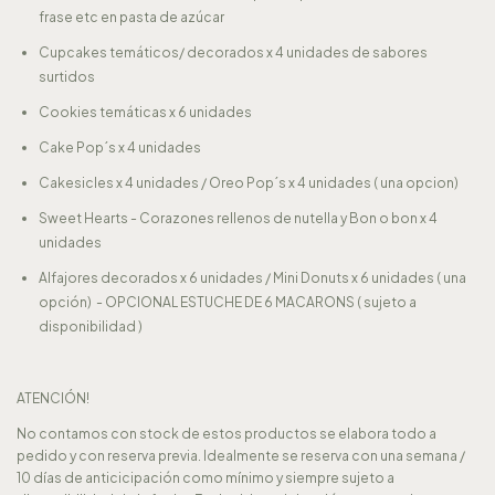
frase etc en pasta de azúcar
Cupcakes temáticos/ decorados x 4 unidades de sabores
surtidos
Cookies temáticas x 6 unidades
Cake Pop´s x 4 unidades
Cakesicles x 4 unidades / Oreo Pop´s x 4 unidades ( una opcion)
Sweet Hearts - Corazones rellenos de nutella y Bon o bon x 4
unidades
Alfajores decorados x 6 unidades / Mini Donuts x 6 unidades ( una
opción) - OPCIONAL ESTUCHE DE 6 MACARONS ( sujeto a
disponibilidad )
ATENCIÓN!
No contamos con stock de estos productos se elabora todo a
pedido y con reserva previa. Idealmente se reserva con una semana /
10 días de anticicipación como mínimo y siempre sujeto a